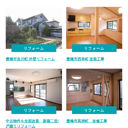
ホーム
リフォーム
リフォーム
HOME
豊橋市吉川町 外壁リフォーム
豊橋市西幸町 改装工事
事業紹介
BUSINESS
施工実績
CASE
不動産情報
リフォーム
リフォーム
REAL
ESTATE
中古物件を全面改装 新築二世/
豊橋市高洲町 改修工事
戸建てリフォーム