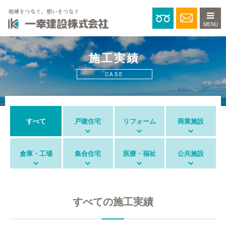
0120-15
施工実績
CASE
すべて
戸建住宅
リフォーム
商業施設
倉庫・工場
集合住宅
医療・福祉
公共施設
すべての施工実績