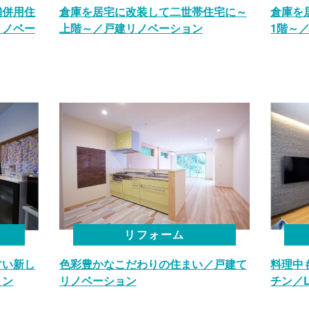
舗併用住
倉庫を居宅に改装して二世帯住宅に～
倉庫を
リノベー
上階～／戸建リノベーション
1階～
リフォーム
すい新し
色彩豊かなこだわりの住まい／戸建て
料理中
ョン
リノベーション
チン／