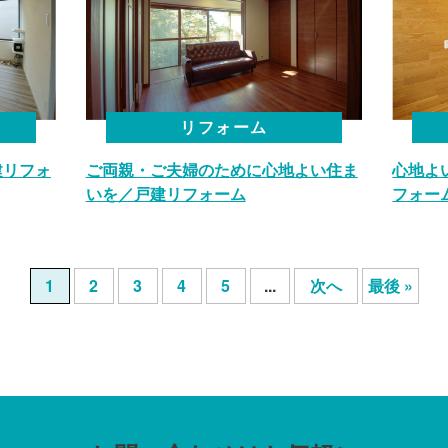
リフォーム
建リフォ
ご両親・ご夫婦のために心地よい住ま
心地よ
いを／戸建リフォーム
フォー
1
2
3
4
5
...
次へ
最後 »