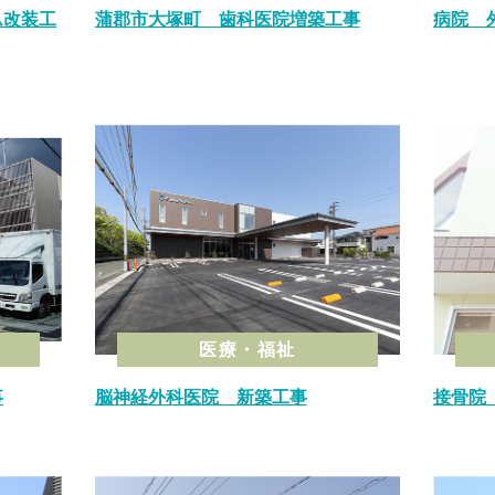
ム改装工
蒲郡市大塚町 歯科医院増築工事
病院 
医療・福祉
事
脳神経外科医院 新築工事
接骨院