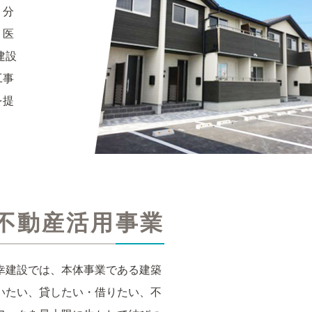
、分
、医
建設
工事
を提
不動産活用事業
幸建設では、本体事業である建築
いたい、貸したい・借りたい、不