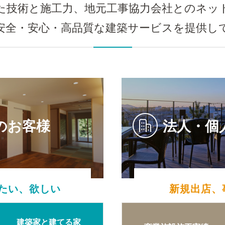
た技術と施工力、地元工事協力会社とのネッ
安全・安心・高品質な建築サービスを提供し
のお客様
法人・個
たい、欲しい
新規出店、
建築家と建てる家