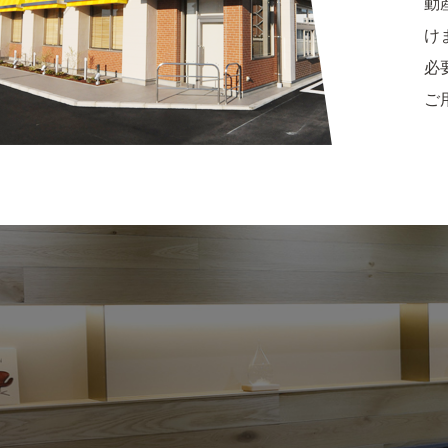
動
け
必
ご