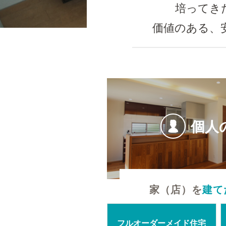
培ってき
価値のある、
個人
家（店）を
建て
フルオーダーメイド住宅