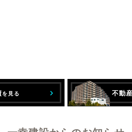
績
不動
を見る