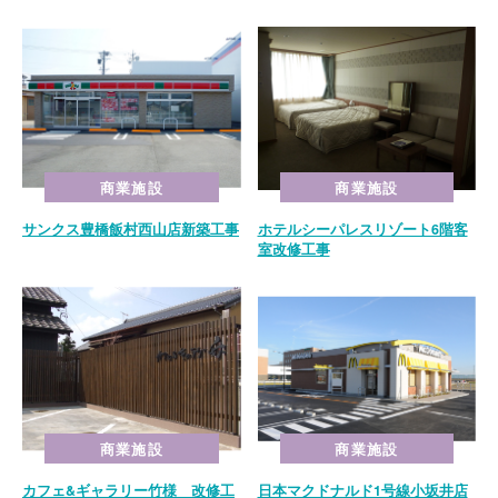
ホーム
商業施設
商業施設
HOME
サンクス豊橋飯村西山店新築工事
ホテルシーパレスリゾート6階客
室改修工事
事業紹介
BUSINESS
施工実績
CASE
不動産情報
商業施設
商業施設
REAL
ESTATE
カフェ&ギャラリー竹様 改修工
日本マクドナルド1号線小坂井店