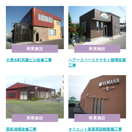
商業施設
商業施設
大清水町武蔵ビル改修工事
ヘアースペースヤマモト様増改築
工事
商業施設
商業施設
茶処渚様改修工事
オリエント楽器英語館新築工事