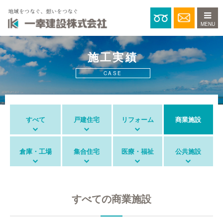
0120-15
施工実績
CASE
すべて
戸建住宅
リフォーム
商業施設
倉庫・工場
集合住宅
医療・福祉
公共施設
すべての商業施設