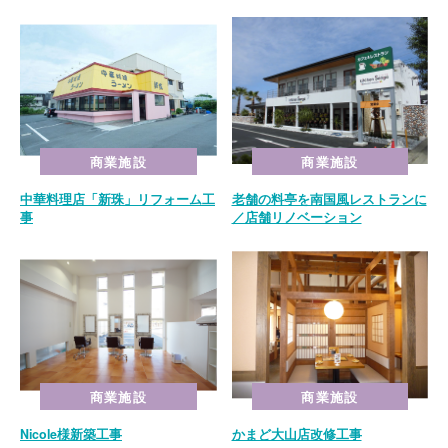
商業施設
商業施設
中華料理店「新珠」リフォーム工
老舗の料亭を南国風レストランに
事
／店舗リノベーション
商業施設
商業施設
Nicole様新築工事
かまど大山店改修工事