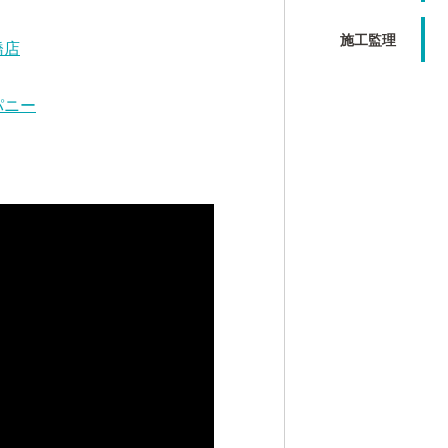
施工監理
橋店
パニー