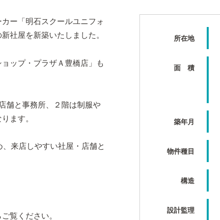
ーカー「明石スクールユニフォ
の新社屋を新築いたしました。
所在地
ショップ・プラザＡ豊橋店」も
面 積
は店舗と事務所、２階は制服や
なります。
築年月
め、来店しやすい社屋・店舗と
物件種目
構造
設計監理
らご覧ください。