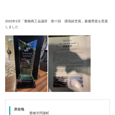
BUSINESS
施工実績
2023年3月「豊橋商工会議所 第11回 環境経営賞」最優秀賞を受賞
CASE
しました
不動産情報
REAL
ESTATE
お知らせ
TOPICS
採用情報
RECRUIT
会社概要
COMPANY
所在地
豊橋市問屋町