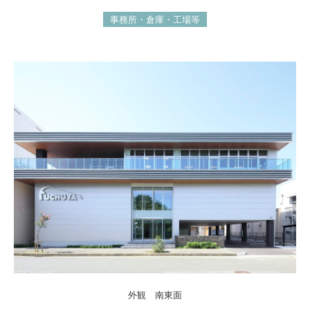
事務所・倉庫・工場等
外観 南東面